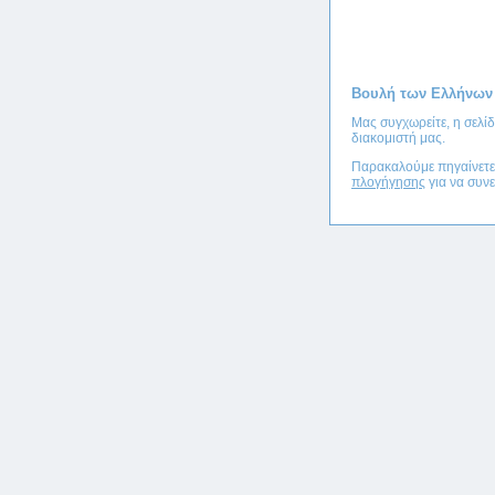
Βουλή των Ελλήνων
Μας συγχωρείτε, η σελί
διακομιστή μας.
Παρακαλούμε πηγαίνετ
πλογήγησης
για να συνε