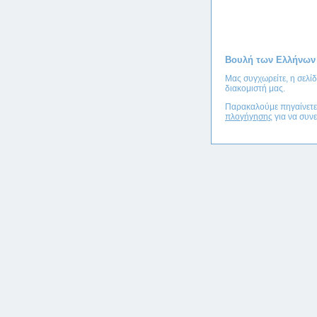
Βουλή των Ελλήνων
Μας συγχωρείτε, η σελί
διακομιστή μας.
Παρακαλούμε πηγαίνετ
πλογήγησης
για να συνε