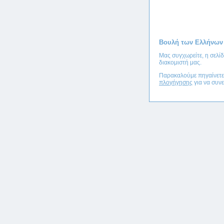
Βουλή των Ελλήνων
Μας συγχωρείτε, η σελί
διακομιστή μας.
Παρακαλούμε πηγαίνετ
πλογήγησης
για να συνε