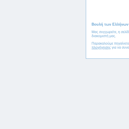
Βουλή των Ελλήνων
Μας συγχωρείτε, η σελί
διακομιστή μας.
Παρακαλούμε πηγαίνετ
πλογήγησης
για να συνε