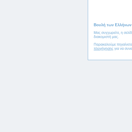
Βουλή των Ελλήνων
Μας συγχωρείτε, η σελί
διακομιστή μας.
Παρακαλούμε πηγαίνετ
πλογήγησης
για να συνε