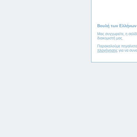
Βουλή των Ελλήνων
Μας συγχωρείτε, η σελί
διακομιστή μας.
Παρακαλούμε πηγαίνετ
πλογήγησης
για να συνε