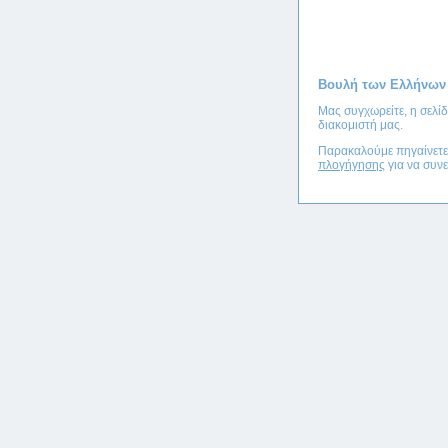
Βουλή των Ελλήνων
Μας συγχωρείτε, η σελί
διακομιστή μας.
Παρακαλούμε πηγαίνετ
πλογήγησης
για να συνε