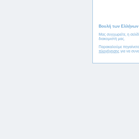
Βουλή των Ελλήνων
Μας συγχωρείτε, η σελί
διακομιστή μας.
Παρακαλούμε πηγαίνετ
πλογήγησης
για να συνε