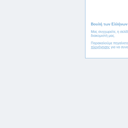
Βουλή των Ελλήνων
Μας συγχωρείτε, η σελί
διακομιστή μας.
Παρακαλούμε πηγαίνετ
πλογήγησης
για να συνε