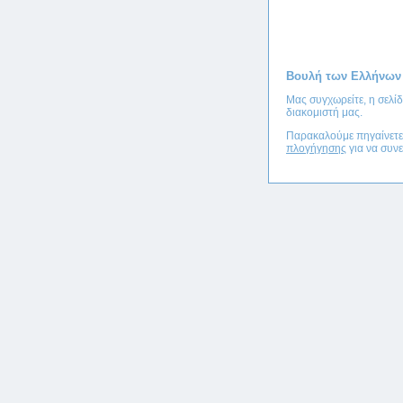
Βουλή των Ελλήνων
Μας συγχωρείτε, η σελί
διακομιστή μας.
Παρακαλούμε πηγαίνετ
πλογήγησης
για να συνε