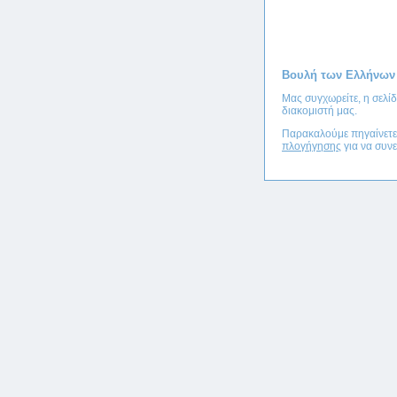
Βουλή των Ελλήνων
Μας συγχωρείτε, η σελί
διακομιστή μας.
Παρακαλούμε πηγαίνετ
πλογήγησης
για να συνε