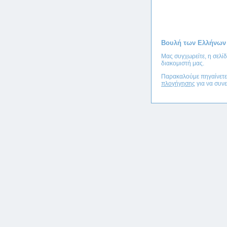
Βουλή των Ελλήνων
Μας συγχωρείτε, η σελί
διακομιστή μας.
Παρακαλούμε πηγαίνετ
πλογήγησης
για να συνε