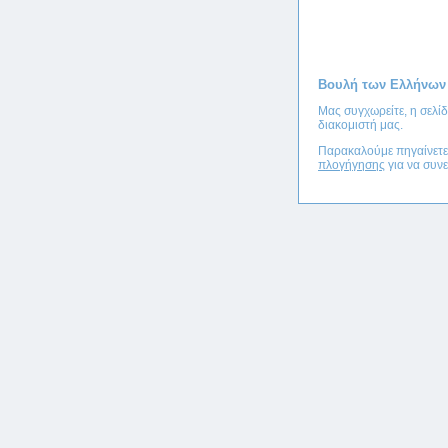
Βουλή των Ελλήνων
Μας συγχωρείτε, η σελί
διακομιστή μας.
Παρακαλούμε πηγαίνετ
πλογήγησης
για να συνε