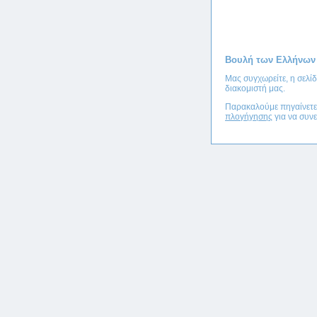
Βουλή των Ελλήνων
Μας συγχωρείτε, η σελί
διακομιστή μας.
Παρακαλούμε πηγαίνετ
πλογήγησης
για να συνε