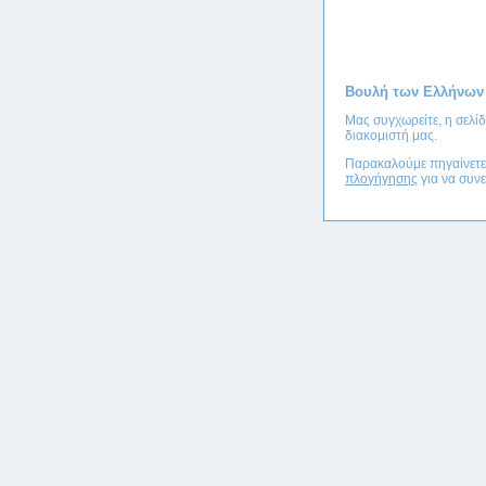
Βουλή των Ελλήνων
Μας συγχωρείτε, η σελί
διακομιστή μας.
Παρακαλούμε πηγαίνετ
πλογήγησης
για να συνε