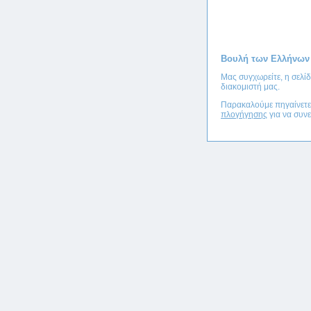
Βουλή των Ελλήνων
Μας συγχωρείτε, η σελί
διακομιστή μας.
Παρακαλούμε πηγαίνετ
πλογήγησης
για να συνε