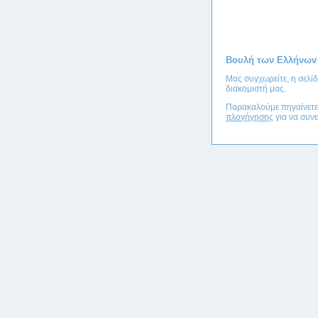
Βουλή των Ελλήνων
Μας συγχωρείτε, η σελί
διακομιστή μας.
Παρακαλούμε πηγαίνετ
πλογήγησης
για να συνε