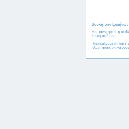
Βουλή των Ελλήνων
Μας συγχωρείτε, η σελί
διακομιστή μας.
Παρακαλούμε πηγαίνετ
πλογήγησης
για να συνε