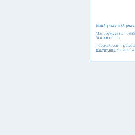
Βουλή των Ελλήνων
Μας συγχωρείτε, η σελί
διακομιστή μας.
Παρακαλούμε πηγαίνετ
πλογήγησης
για να συνε