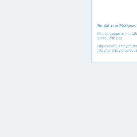
Βουλή των Ελλήνων
Μας συγχωρείτε, η σελί
διακομιστή μας.
Παρακαλούμε πηγαίνετ
πλογήγησης
για να συνε