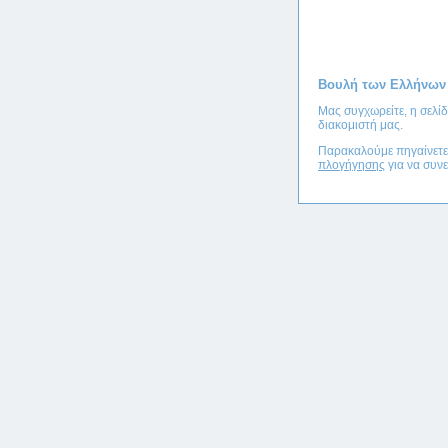
Βουλή των Ελλήνων
Μας συγχωρείτε, η σελί
διακομιστή μας.
Παρακαλούμε πηγαίνετ
πλογήγησης
για να συνε