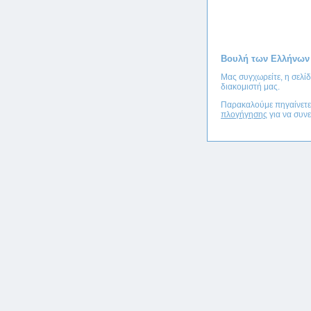
Βουλή των Ελλήνων
Μας συγχωρείτε, η σελί
διακομιστή μας.
Παρακαλούμε πηγαίνετ
πλογήγησης
για να συνε