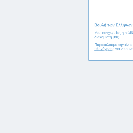
Βουλή των Ελλήνων
Μας συγχωρείτε, η σελί
διακομιστή μας.
Παρακαλούμε πηγαίνετ
πλογήγησης
για να συνε