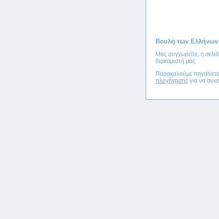
Βουλή των Ελλήνων
Μας συγχωρείτε, η σελί
διακομιστή μας.
Παρακαλούμε πηγαίνετ
πλογήγησης
για να συνε