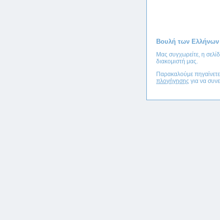
Βουλή των Ελλήνων
Μας συγχωρείτε, η σελί
διακομιστή μας.
Παρακαλούμε πηγαίνετ
πλογήγησης
για να συνε