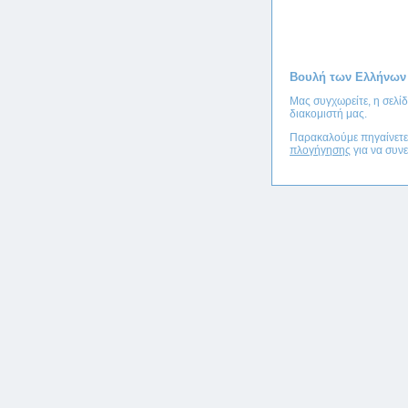
Βουλή των Ελλήνων
Μας συγχωρείτε, η σελί
διακομιστή μας.
Παρακαλούμε πηγαίνετ
πλογήγησης
για να συνε