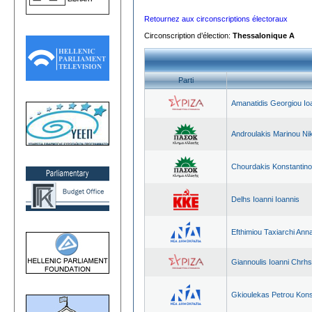
Retournez aux circonscriptions électoraux
Circonscription d’élection:
Thessalonique A
Parti
Amanatidis Georgiou Io
Androulakis Marinou Ni
Chourdakis Konstantino
Delhs Ioanni Ioannis
Efthimiou Taxiarchi Ann
Giannoulis Ioanni Chrhs
Gkioulekas Petrou Kons