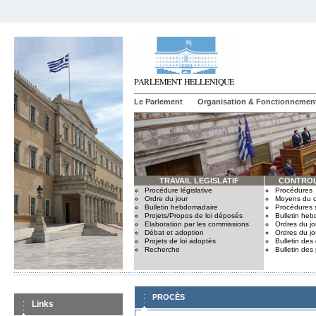
Le Parlement
Organisation & Fonctionnemen
TRAVAIL LEGISLATIF
CONTROL
Procédure législative
Procédures
Ordre du jour
Moyens du c
Bulletin hebdomadaire
Procédures 
Projets/Propos de loi déposés
Bulletin he
Elaboration par les commissions
Ordres du jo
Débat et adoption
Ordres du jo
Projets de loi adoptés
Bulletin des
Recherche
Bulletin des
PROCÈS
Links