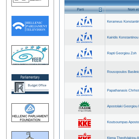
Parti
Nom et
Kerameus Konstantin
Kairidis Konstantinou
Rapti Georgiou Zoh
Rousopoulos Basilei
Papathanasis Chrhst
Apostolaki Georgiou 
Koutsoumpas Apostol
Ktena Theofylaktou Af