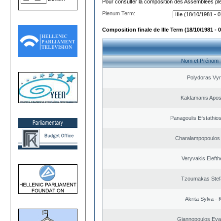
Pour consulter la composition des Assemblées plé
Plenum Term:
Composition finale de IIIe Term (18/10/1981 - 
Nom et Prénom
Polydoras Vy
Kaklamanis Apos
Panagoulis Efstathios
Charalampopoulos 
Veryvakis Elefth
Tzoumakas Stef
Akrita Sylva - K
Giannopoulos Eva