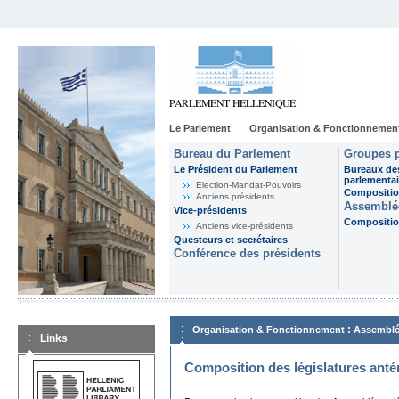
Le Parlement
Organisation & Fonctionnemen
Bureau du Parlement
Groupes p
Le Président du Parlement
Bureaux de
parlementai
Election-Mandat-Pouvoirs
Composition
Anciens présidents
Assemblée
Vice-présidents
Composition
Anciens vice-présidents
Questeurs et secrétaires
Conférence des présidents
:
Organisation & Fonctionnement
Assemblé
Links
Composition des législatures anté