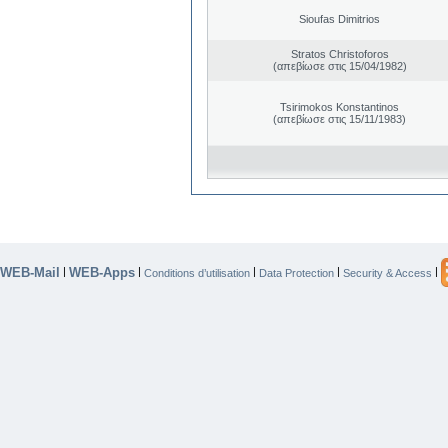
Sioufas Dimitrios
Stratos Christoforos
(απεβίωσε στις 15/04/1982)
Tsirimokos Konstantinos
(απεβίωσε στις 15/11/1983)
WEB-Mail
WEB-Apps
|
|
|
|
|
Conditions d’utilisation
Data Protection
Security & Access