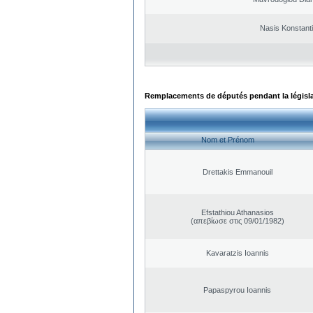
Nasis Konstant
Remplacements de députés pendant la législ
Nom et Prénom
Drettakis Emmanouil
Efstathiou Athanasios
(απεβίωσε στις 09/01/1982)
Kavaratzis Ioannis
Papaspyrou Ioannis