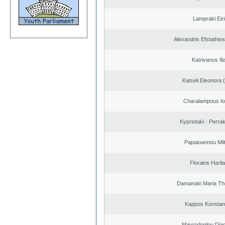
Lampraki Eiri
Alexandris Efstathios
Katrivanos Ili
Katseli Eleonora 
Charalampous Io
Kypriotaki - Perrak
Papaioannou Milt
Florakis Ηaril
Damanaki Maria Th
Kappos Konstan
Mavrodoglou Dia