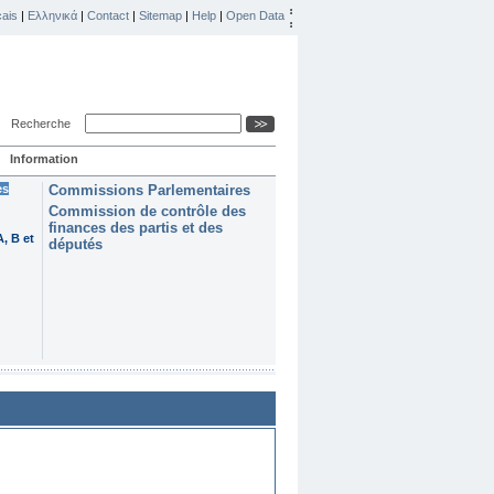
ais
|
Ελληνικά
|
Contact
|
Sitemap
|
Help
|
Open Data
Recherche
Information
es
Commissions Parlementaires
Commission de contrôle des
finances des partis et des
, B et
députés