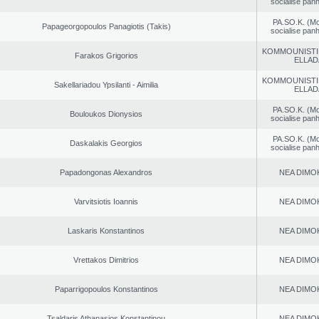
socialise panh
PA.SO.K. (M
Papageorgopoulos Panagiotis (Takis)
socialise panh
KOMMOUNISTI
Farakos Grigorios
ELLAD
KOMMOUNISTI
Sakellariadou Ypsilanti - Aimilia
ELLAD
PA.SO.K. (M
Bouloukos Dionysios
socialise panh
PA.SO.K. (M
Daskalakis Georgios
socialise panh
Papadongonas Alexandros
NEA DΙMO
Varvitsiotis Ioannis
NEA DΙMO
Laskaris Konstantinos
NEA DΙMO
Vrettakos Dimitrios
NEA DΙMO
Paparrigopoulos Konstantinos
NEA DΙMO
Tsaldaris Athanasios Konstantinou
NEA DΙMO