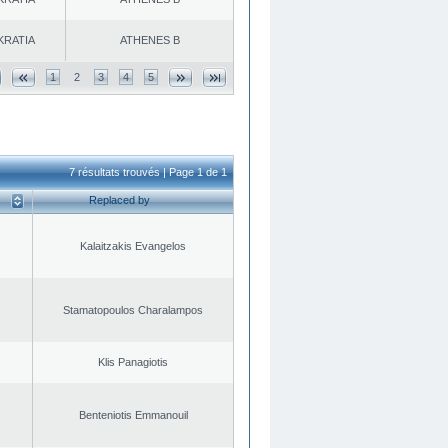
KRATIA
ATHENES Β
1
2
3
4
5
7 résultats trouvés | Page 1 de 1
Replaced by
Kalaitzakis Evangelos
Stamatopoulos Charalampos
Klis Panagiotis
Benteniotis Emmanouil