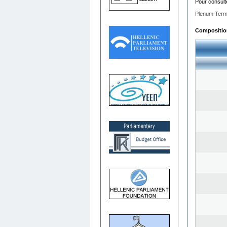
Pour consult
Plenum Term
Composition 