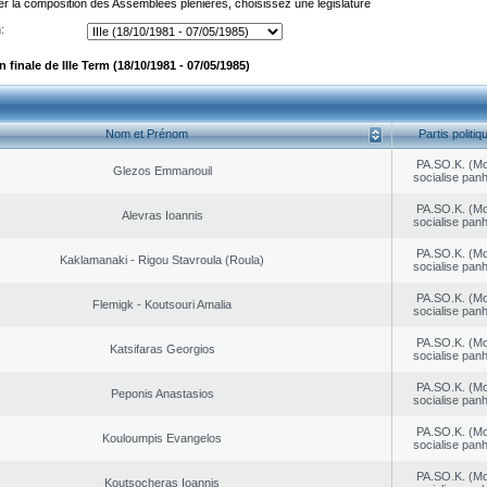
er la composition des Assemblées plénières, choisissez une législature
:
finale de IIIe Term (18/10/1981 - 07/05/1985)
Nom et Prénom
Partis politiq
PA.SO.K. (M
Glezos Emmanouil
socialise panh
PA.SO.K. (M
Alevras Ioannis
socialise panh
PA.SO.K. (M
Kaklamanaki - Rigou Stavroula (Roula)
socialise panh
PA.SO.K. (M
Flemigk - Koutsouri Amalia
socialise panh
PA.SO.K. (M
Katsifaras Georgios
socialise panh
PA.SO.K. (M
Peponis Anastasios
socialise panh
PA.SO.K. (M
Kouloumpis Evangelos
socialise panh
PA.SO.K. (M
Koutsocheras Ioannis