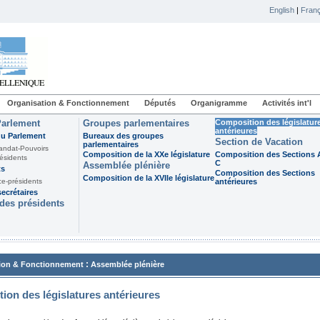
English
|
Franç
Organisation & Fonctionnement
Députés
Organigramme
Activités int'l
Parlement
Groupes parlementaires
Composition des législatur
antérieures
du Parlement
Bureaux des groupes
Section de Vacation
parlementaires
andat-Pouvoirs
Composition de la XXe législature
Composition des Sections A
ésidents
C
Assemblée plénière
ts
Composition des Sections
Composition de la XVIIe législature
ce-présidents
antérieures
ecrétaires
des présidents
:
ion & Fonctionnement
Assemblée plénière
ion des législatures antérieures