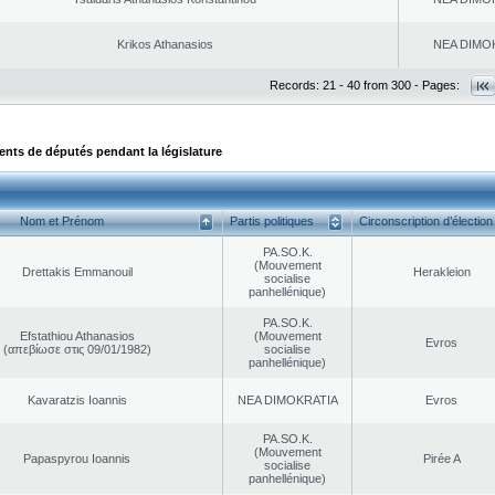
Krikos Athanasios
NEA DΙMO
Records: 21 - 40 from 300 - Pages:
ts de députés pendant la législature
Nom et Prénom
Partis politiques
Circonscription d’élection
PA.SO.K.
(Mouvement
Drettakis Emmanouil
Herakleion
socialise
panhellénique)
PA.SO.K.
Efstathiou Athanasios
(Mouvement
Evros
(απεβίωσε στις 09/01/1982)
socialise
panhellénique)
Kavaratzis Ioannis
NEA DΙMOKRATIA
Evros
PA.SO.K.
(Mouvement
Papaspyrou Ioannis
Pirée A
socialise
panhellénique)