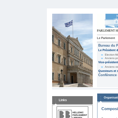
Le Parlement
Bureau du 
Le Président 
Election-M
Anciens pr
Vice-présiden
Anciens vi
Questeurs et s
Conférence 
Organisat
Links
Composit