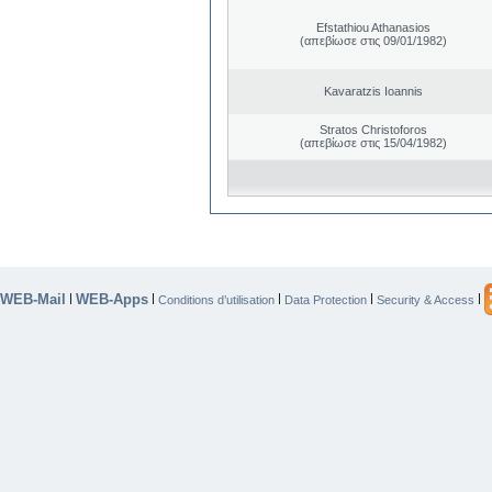
Efstathiou Athanasios
(απεβίωσε στις 09/01/1982)
Kavaratzis Ioannis
Stratos Christoforos
(απεβίωσε στις 15/04/1982)
WEB-Mail
WEB-Apps
|
|
|
|
|
Conditions d’utilisation
Data Protection
Security & Access