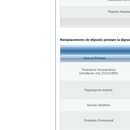
Peponis Anasta
Remplacements de députés pendant la législ
Nom et Prénom
Tsirimokos Konstantinos
(απεβίωσε στις 15/11/1983)
Papaspyrou Ioannis
Sioufas Dimitrios
Drettakis Emmanouil