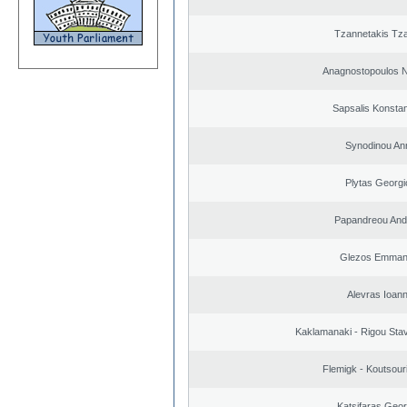
Tzannetakis Tz
Anagnostopoulos N
Sapsalis Konstan
Synodinou An
Plytas Georgi
Papandreou And
Glezos Emmano
Alevras Ioann
Kaklamanaki - Rigou Stav
Flemigk - Koutsour
Katsifaras Geor