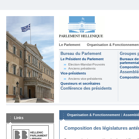
Le Parlement
Organisation & Fonctionnemen
Bureau du Parlement
Groupes p
Le Président du Parlement
Bureaux de
parlementai
Election-Mandat-Pouvoirs
Composition
Anciens présidents
Assemblée
Vice-présidents
Composition
Anciens vice-présidents
Questeurs et secrétaires
Conférence des présidents
:
Organisation & Fonctionnement
Assemblé
Links
Composition des législatures anté