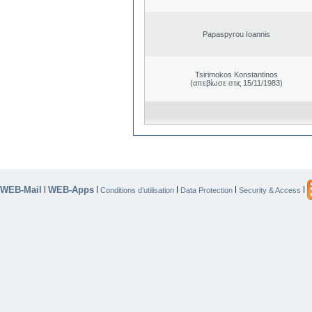
Papaspyrou Ioannis
Tsirimokos Konstantinos
(απεβίωσε στις 15/11/1983)
WEB-Mail
WEB-Apps
|
|
|
|
|
Conditions d’utilisation
Data Protection
Security & Access