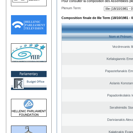
Pour consulter la composition des Assemblées plé
Plenum Term:
Composition finale de IIIe Term (18/10/1981 - 
Nom et Prénom
Vezdrevanis Il
Kefalogiannis Emm
Papastefanakis Em
Aslanis Konstan
Papadonikolakis I
Serafeimidis St
Darivianakis Alex
Kalaitzakis Evan