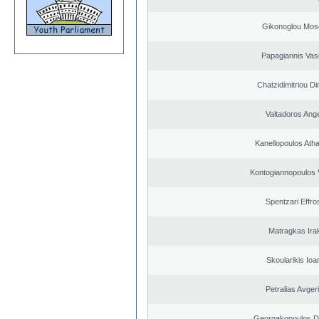
Gikonoglou Mos
Papagiannis Vasi
Chatzidimitriou Di
Valtadoros Ang
Kanellopoulos Ath
Kontogiannopoulos V
Spentzari Effro
Matragkas Irak
Skoularikis Ioa
Petralias Avger
Georgakopoulos Di