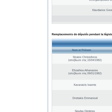
Klavdianos Geo
Remplacements de députés pendant la législ
Nom et Prénom
Stratos Christoforos
(απεβίωσε στις 15/04/1982)
Efstathiou Athanasios
(απεβίωσε στις 09/01/1982)
Kavaratzis Ioannis
Drettakis Emmanouil
Sioufas Dimitrios