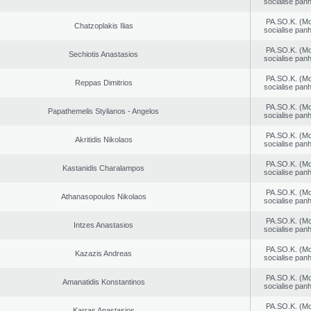
socialise panh
PA.SO.K. (M
Chatzoplakis Ilias
socialise panh
PA.SO.K. (M
Sechiotis Anastasios
socialise panh
PA.SO.K. (M
Reppas Dimitrios
socialise panh
PA.SO.K. (M
Papathemelis Stylianos - Angelos
socialise panh
PA.SO.K. (M
Akritidis Nikolaos
socialise panh
PA.SO.K. (M
Kastanidis Charalampos
socialise panh
PA.SO.K. (M
Athanasopoulos Nikolaos
socialise panh
PA.SO.K. (M
Intzes Anastasios
socialise panh
PA.SO.K. (M
Kazazis Andreas
socialise panh
PA.SO.K. (M
Amanatidis Konstantinos
socialise panh
PA.SO.K. (M
Karras Anastasios