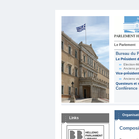
Le Parlement
Bureau du 
Le Président 
Election-M
Anciens pr
Vice-présiden
Anciens vi
Questeurs et s
Conférence 
Organisat
Links
Composit