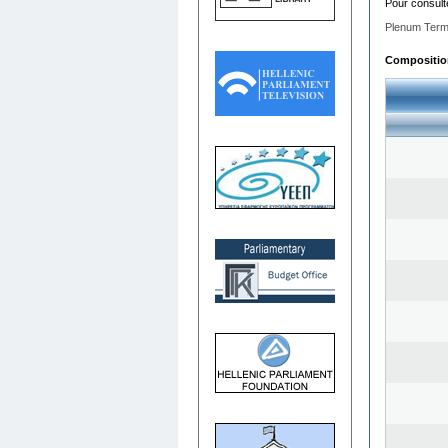
Pour consult
Plenum Term
Composition 