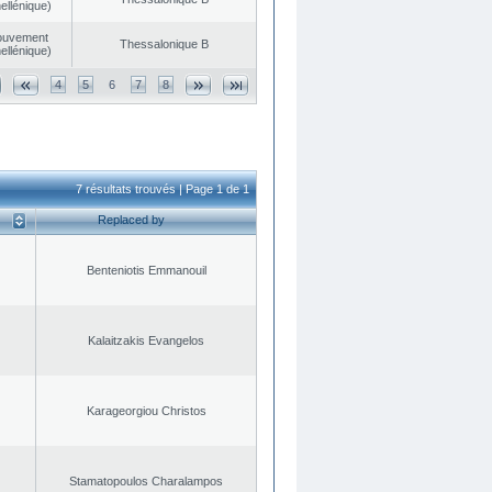
ellénique)
ouvement
Thessalonique B
ellénique)
4
5
6
7
8
7 résultats trouvés | Page 1 de 1
Replaced by
Benteniotis Emmanouil
Kalaitzakis Evangelos
Karageorgiou Christos
Stamatopoulos Charalampos