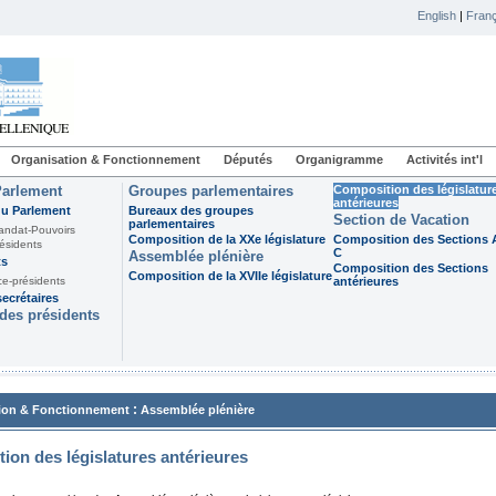
English
|
Franç
Organisation & Fonctionnement
Députés
Organigramme
Activités int'l
Parlement
Groupes parlementaires
Composition des législatur
antérieures
du Parlement
Bureaux des groupes
Section de Vacation
parlementaires
andat-Pouvoirs
Composition de la XXe législature
Composition des Sections A
ésidents
C
Assemblée plénière
ts
Composition des Sections
Composition de la XVIIe législature
ce-présidents
antérieures
ecrétaires
des présidents
:
ion & Fonctionnement
Assemblée plénière
ion des législatures antérieures