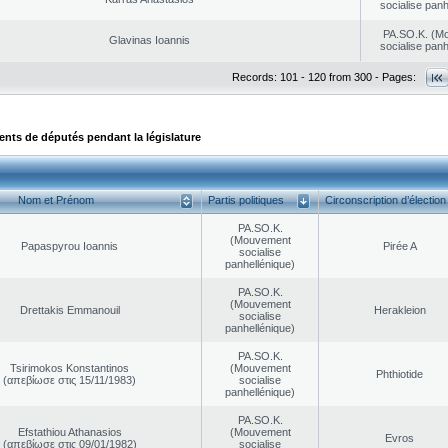
socialise panh
PA.SO.K. (M
Glavinas Ioannis
socialise panh
Records: 101 - 120 from 300 - Pages:
ts de députés pendant la législature
Nom et Prénom
Partis politiques
Circonscription d’élection
PA.SO.K.
(Mouvement
Papaspyrou Ioannis
Pirée A
socialise
panhellénique)
PA.SO.K.
(Mouvement
Drettakis Emmanouil
Herakleion
socialise
panhellénique)
PA.SO.K.
Tsirimokos Konstantinos
(Mouvement
Phthiotide
(απεβίωσε στις 15/11/1983)
socialise
panhellénique)
PA.SO.K.
Efstathiou Athanasios
(Mouvement
Evros
(απεβίωσε στις 09/01/1982)
socialise