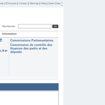
ais
|
Ελληνικά
|
Contact
|
Sitemap
|
Help
|
Open Data
Recherche
Information
es
Commissions Parlementaires
Commission de contrôle des
finances des partis et des
, B et
députés