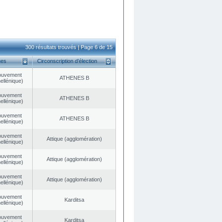
300 résultats trouvés | Page 6 de 15
ues
Circonscription d’élection
ouvement
ATHENES Β
ellénique)
ouvement
ATHENES Β
ellénique)
ouvement
ATHENES Β
ellénique)
ouvement
Αttique (agglomération)
ellénique)
ouvement
Αttique (agglomération)
ellénique)
ouvement
Αttique (agglomération)
ellénique)
ouvement
Karditsa
ellénique)
ouvement
Karditsa