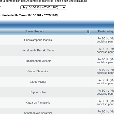
er la composition des Assemblées plénières, choisissez une législature
:
finale de IIIe Term (18/10/1981 - 07/05/1985)
Nom et Prénom
Partis politiq
PA.SO.K. (M
Charalampous Ioannis
socialise panh
PA.SO.K. (M
Kypriotaki - Perraki Maria
socialise panh
PA.SO.K. (M
Papaioannou Miltiadis
socialise panh
PA.SO.K. (M
Giotas Efstathios
socialise panh
PA.SO.K. (M
Vathis Michail
socialise panh
PA.SO.K. (M
Papailias Ilias
socialise panh
PA.SO.K. (M
Katsaros Panagiotis
socialise panh
PA.SO.K. (M
Anastasakos Serafeim