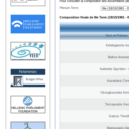
Pour consulter la composition des Assemblées plé
Plenum Term:
Composition finale de IIIe Term (18/10/1981 - 
Nom et Prénom
Kefalogiannis Io
Balkos Anastas
Katiniotis Spyridon -
Kazaklaris Chri
Gkougkourelas Kons
Terzopoulos Geo
Gatsos Theofi
Manousakis Di