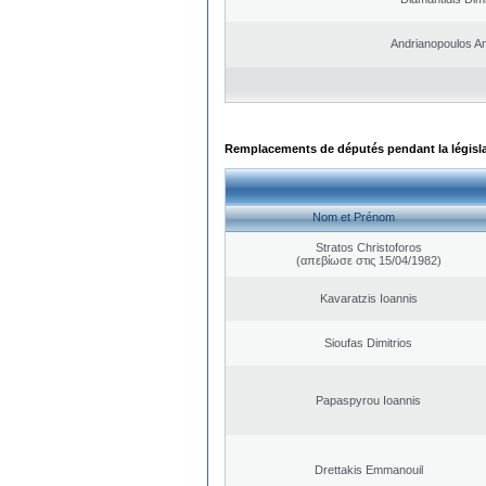
Andrianopoulos A
Remplacements de députés pendant la législ
Nom et Prénom
Stratos Christoforos
(απεβίωσε στις 15/04/1982)
Kavaratzis Ioannis
Sioufas Dimitrios
Papaspyrou Ioannis
Drettakis Emmanouil