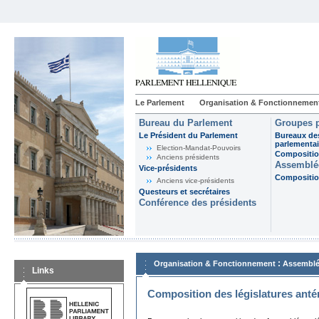
Le Parlement
Organisation & Fonctionnemen
Bureau du Parlement
Groupes p
Le Président du Parlement
Bureaux de
parlementai
Election-Mandat-Pouvoirs
Composition
Anciens présidents
Assemblée
Vice-présidents
Composition
Anciens vice-présidents
Questeurs et secrétaires
Conférence des présidents
:
Organisation & Fonctionnement
Assemblé
Links
Composition des législatures anté