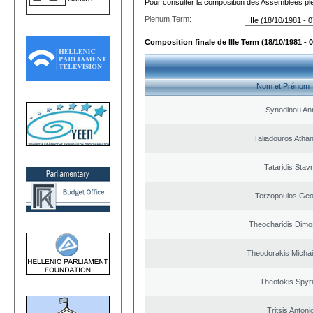
Pour consulter la composition des Assemblées plé
Plenum Term:
Composition finale de IIIe Term (18/10/1981 - 
Nom et Prénom
Synodinou An
Taliadouros Atha
Tataridis Stav
Terzopoulos Geo
Theocharidis Dimo
Theodorakis Michail
Theotokis Spyr
Tritsis Antoni