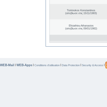
Tsirimokos Konstantinos
(απεβίωσε στις 15/11/1983)
Efstathiou Athanasios
(απεβίωσε στις 09/01/1982)
WEB-Mail
WEB-Apps
|
|
|
|
|
Conditions d’utilisation
Data Protection
Security & Access