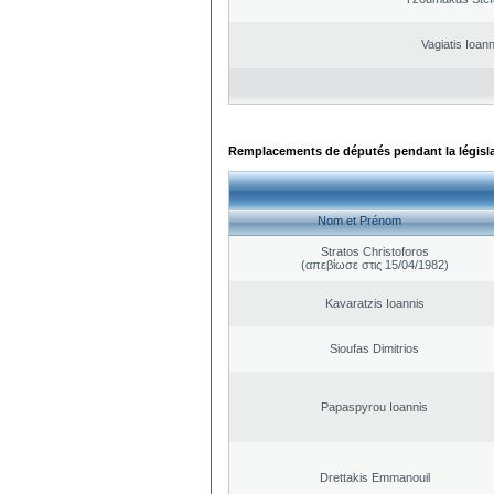
Vagiatis Ioann
Remplacements de députés pendant la législ
Nom et Prénom
Stratos Christoforos
(απεβίωσε στις 15/04/1982)
Kavaratzis Ioannis
Sioufas Dimitrios
Papaspyrou Ioannis
Drettakis Emmanouil