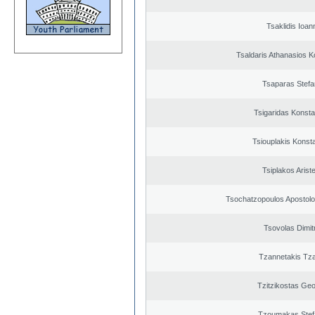
Tsaklidis Ioan
Tsaldaris Athanasios K
Tsaparas Stef
Tsigaridas Konsta
Tsiouplakis Konst
Tsiplakos Ariste
Tsochatzopoulos Apostolo
Tsovolas Dimit
Tzannetakis Tz
Tzitzikostas Geo
Tzoumakas Stef