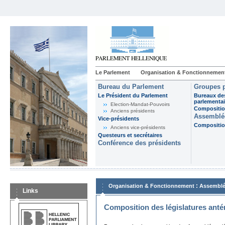
Le Parlement
Organisation & Fonctionnemen
Bureau du Parlement
Groupes p
Le Président du Parlement
Bureaux de
parlementai
Election-Mandat-Pouvoirs
Composition
Anciens présidents
Assemblée
Vice-présidents
Composition
Anciens vice-présidents
Questeurs et secrétaires
Conférence des présidents
:
Organisation & Fonctionnement
Assemblé
Links
Composition des législatures anté