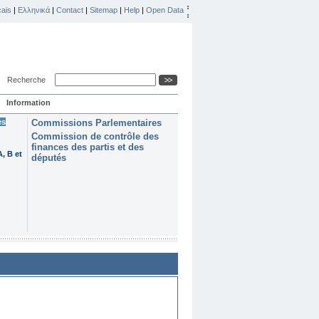
ais
|
Ελληνικά
|
Contact
|
Sitemap
|
Help
|
Open Data
Recherche
Information
es
Commissions Parlementaires
Commission de contrôle des
finances des partis et des
, B et
députés