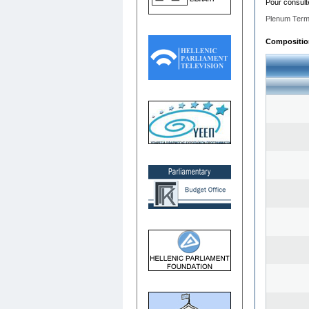
Pour consult
Plenum Term
Composition 