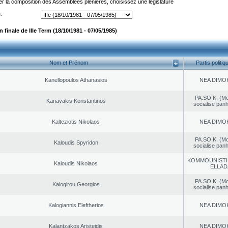
er la composition des Assemblées plénières, choisissez une législature
:
finale de IIIe Term (18/10/1981 - 07/05/1985)
Nom et Prénom
Partis politiq
Kanellopoulos Athanasios
NEA DΙMO
PA.SO.K. (M
Kanavakis Konstantinos
socialise panh
Kalteziotis Nikolaos
NEA DΙMO
PA.SO.K. (M
Kaloudis Spyridon
socialise panh
KOMMOUNISTI
Kaloudis Nikolaos
ELLAD
PA.SO.K. (M
Kalogirou Georgios
socialise panh
Kalogiannis Eleftherios
NEA DΙMO
Kalantzakos Aristeidis
NEA DΙMO