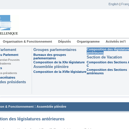
English
|
Franç
Organisation & Fonctionnement
Députés
Organigramme
Activités int'l
Parlement
Groupes parlementaires
Composition des législatur
antérieures
du Parlement
Bureaux des groupes
Section de Vacation
parlementaires
andat-Pouvoirs
Composition de la XXe législature
Composition des Sections A
ésidents
C
Assemblée plénière
ts
Composition des Sections
Composition de la XVIIe législature
ce-présidents
antérieures
ecrétaires
des présidents
:
ion & Fonctionnement
Assemblée plénière
ion des législatures antérieures