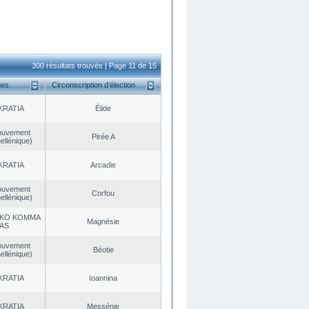
300 résultats trouvés | Page 11 de 15
ues
Circonscription d’élection
KRATIA
Élide
ouvement
Pirée A
ellénique)
KRATIA
Arcadie
ouvement
Corfou
ellénique)
KO KOMMA
Magnésie
AS
ouvement
Béotie
ellénique)
KRATIA
Ioannina
KRATIA
Messénie