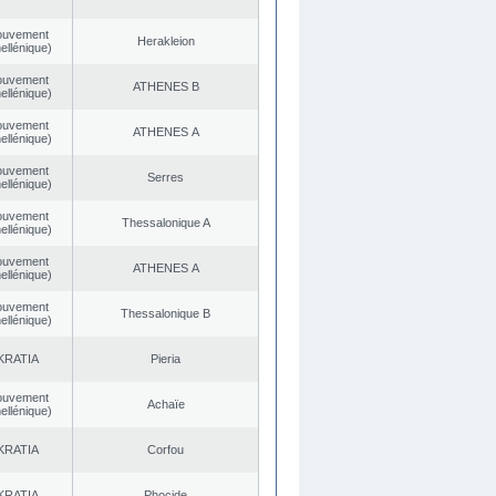
ouvement
Herakleion
ellénique)
ouvement
ATHENES Β
ellénique)
ouvement
ATHENES Α
ellénique)
ouvement
Serres
ellénique)
ouvement
Thessalonique A
ellénique)
ouvement
ATHENES Α
ellénique)
ouvement
Thessalonique B
ellénique)
KRATIA
Pieria
ouvement
Achaïe
ellénique)
KRATIA
Corfou
KRATIA
Phocide