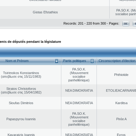
PA.SO.K. (M
Giotas Efstathios
socialise panh
Records: 201 - 220 from 300 - Pages:
ts de députés pendant la législature
Nom et Prénom
Partis politiques
Circonscription d’élection
PA.SO.K.
Tsirimokos Konstantinos
(Mouvement
Phthiotide
(απεβίωσε στις 15/11/1983)
socialise
panhellénique)
Stratos Christoforos
NEA DΙMOKRATIA
EΤOLIEACARNANI
(απεβίωσε στις 15/04/1982)
Sioufas Dimitrios
NEA DΙMOKRATIA
Karditsa
PA.SO.K.
(Mouvement
Papaspyrou Ioannis
Pirée A
socialise
panhellénique)
Kavaratzis Ioannis
NEA DΙMOKRATIA
Evros