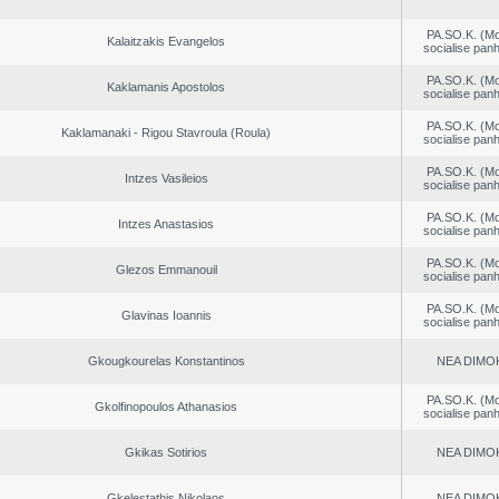
PA.SO.K. (M
Kalaitzakis Evangelos
socialise panh
PA.SO.K. (M
Kaklamanis Apostolos
socialise panh
PA.SO.K. (M
Kaklamanaki - Rigou Stavroula (Roula)
socialise panh
PA.SO.K. (M
Intzes Vasileios
socialise panh
PA.SO.K. (M
Intzes Anastasios
socialise panh
PA.SO.K. (M
Glezos Emmanouil
socialise panh
PA.SO.K. (M
Glavinas Ioannis
socialise panh
Gkougkourelas Konstantinos
NEA DΙMO
PA.SO.K. (M
Gkolfinopoulos Athanasios
socialise panh
Gkikas Sotirios
NEA DΙMO
Gkelestathis Nikolaos
NEA DΙMO