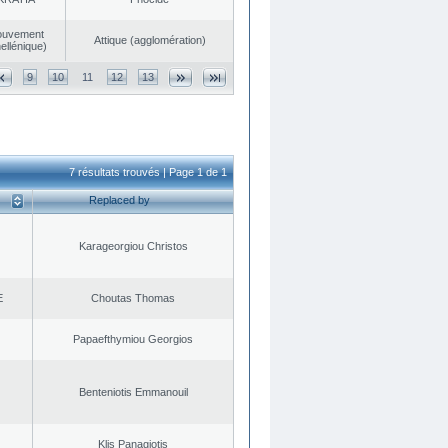
ouvement
Αttique (agglomération)
ellénique)
9
10
11
12
13
7 résultats trouvés | Page 1 de 1
Replaced by
Karageorgiou Christos
E
Choutas Thomas
Papaefthymiou Georgios
Benteniotis Emmanouil
Klis Panagiotis