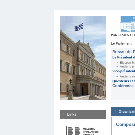
Le Parlement
Bureau du 
Le Président 
Election-M
Anciens pr
Vice-présiden
Anciens vi
Questeurs et s
Conférence 
Organisat
Links
Composit