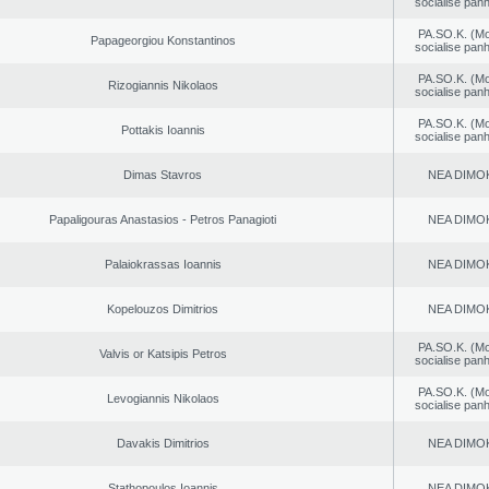
socialise panh
PA.SO.K. (M
Papageorgiou Konstantinos
socialise panh
PA.SO.K. (M
Rizogiannis Nikolaos
socialise panh
PA.SO.K. (M
Pottakis Ioannis
socialise panh
Dimas Stavros
NEA DΙMO
Papaligouras Anastasios - Petros Panagioti
NEA DΙMO
Palaiokrassas Ioannis
NEA DΙMO
Kopelouzos Dimitrios
NEA DΙMO
PA.SO.K. (M
Valvis or Katsipis Petros
socialise panh
PA.SO.K. (M
Levogiannis Nikolaos
socialise panh
Davakis Dimitrios
NEA DΙMO
Stathopoulos Ioannis
NEA DΙMO