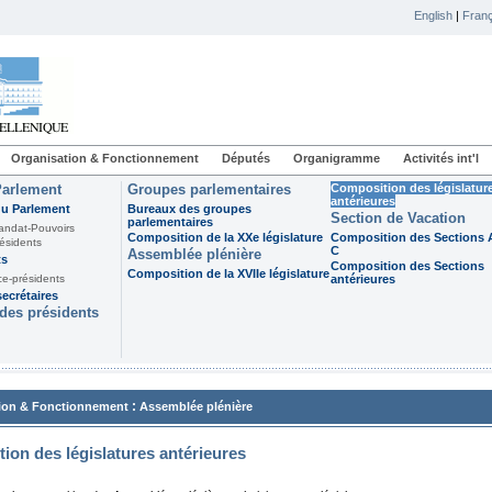
English
|
Franç
Organisation & Fonctionnement
Députés
Organigramme
Activités int'l
Parlement
Groupes parlementaires
Composition des législatur
antérieures
du Parlement
Bureaux des groupes
Section de Vacation
parlementaires
andat-Pouvoirs
Composition de la XXe législature
Composition des Sections A
ésidents
C
Assemblée plénière
ts
Composition des Sections
Composition de la XVIIe législature
ce-présidents
antérieures
ecrétaires
des présidents
:
ion & Fonctionnement
Assemblée plénière
ion des législatures antérieures