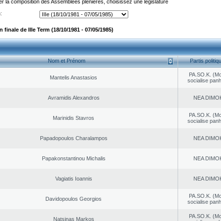
er la composition des Assemblées plénières, choisissez une législature
:
finale de IIIe Term (18/10/1981 - 07/05/1985)
Nom et Prénom
Partis politiq
PA.SO.K. (M
Mantelis Anastasios
socialise panh
Avramidis Alexandros
NEA DΙMO
PA.SO.K. (M
Marinidis Stavros
socialise panh
Papadopoulos Charalampos
NEA DΙMO
Papakonstantinou Michalis
NEA DΙMO
Vagiatis Ioannis
NEA DΙMO
PA.SO.K. (M
Davidopoulos Georgios
socialise panh
PA.SO.K. (M
Natsinas Markos