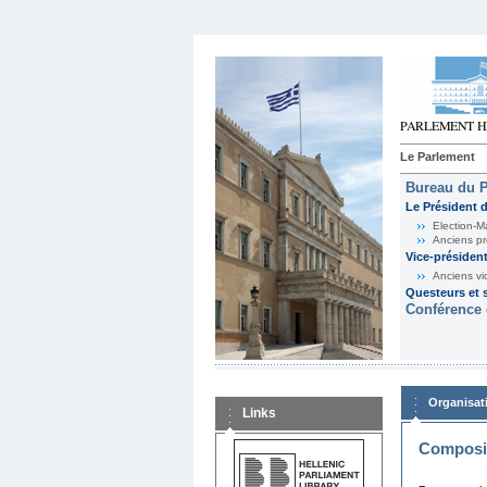
Le Parlement
Bureau du 
Le Président 
Election-M
Anciens pr
Vice-présiden
Anciens vi
Questeurs et s
Conférence 
Organisat
Links
Composit