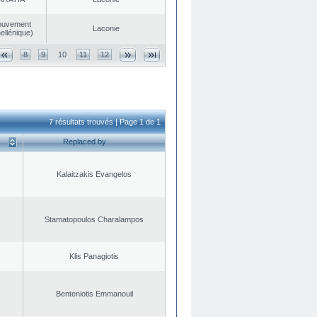
ouvement
Laconie
ellénique)
8
9
10
11
12
7 résultats trouvés | Page 1 de 1
Replaced by
Kalaitzakis Evangelos
Stamatopoulos Charalampos
Klis Panagiotis
Benteniotis Emmanouil