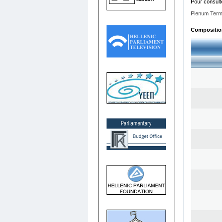
Pour consult
Plenum Term
Composition 