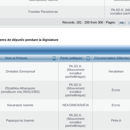
PA.SO.K. (M
Fountas Paraskevas
socialise panh
Records: 181 - 200 from 300 - Pages:
ts de députés pendant la législature
Nom et Prénom
Partis politiques
Circonscription d’élection
PA.SO.K.
(Mouvement
Drettakis Emmanouil
Herakleion
socialise
panhellénique)
PA.SO.K.
Efstathiou Athanasios
(Mouvement
Evros
(απεβίωσε στις 09/01/1982)
socialise
panhellénique)
Kavaratzis Ioannis
NEA DΙMOKRATIA
Evros
PA.SO.K.
(Mouvement
Papaspyrou Ioannis
Pirée A
socialise
panhellénique)