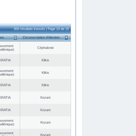
300 résultats trouvés | Page 10 de 15
ues
Circonscription d’élection
ouvement
Céphalonie
ellénique)
KRATIA
Kilkis
ouvement
Kilkis
ellénique)
KRATIA
Kilkis
KRATIA
Kozani
KRATIA
Kozani
ouvement
Kozani
ellénique)
ouvement
Kozani