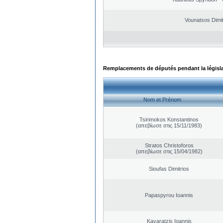
Vounatsos Dimit
Remplacements de députés pendant la législ
Nom et Prénom
Tsirimokos Konstantinos
(απεβίωσε στις 15/11/1983)
Stratos Christoforos
(απεβίωσε στις 15/04/1982)
Sioufas Dimitrios
Papaspyrou Ioannis
Kavaratzis Ioannis