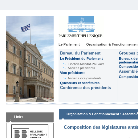
Le Parlement
Organisation & Fonctionnemen
Bureau du Parlement
Groupes p
Le Président du Parlement
Bureaux de
parlementai
Election-Mandat-Pouvoirs
Composition
Anciens présidents
Assemblée
Vice-présidents
Composition
Anciens vice-présidents
Questeurs et secrétaires
Conférence des présidents
:
Organisation & Fonctionnement
Assemblé
Links
Composition des législatures anté