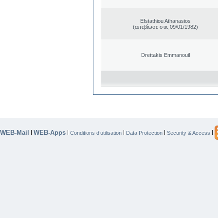
Efstathiou Athanasios
(απεβίωσε στις 09/01/1982)
Drettakis Emmanouil
WEB-Mail
WEB-Apps
|
|
|
|
|
Conditions d’utilisation
Data Protection
Security & Access