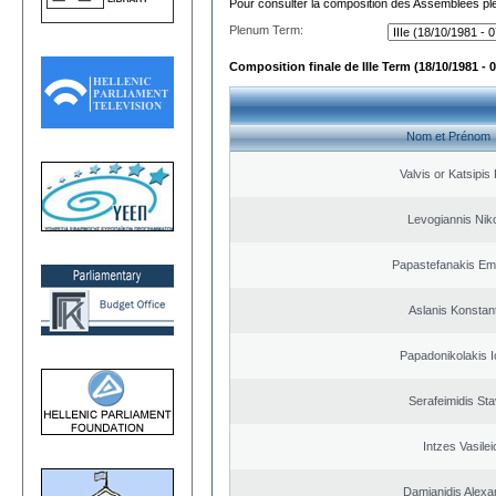
Pour consulter la composition des Assemblées plé
Plenum Term:
Composition finale de IIIe Term (18/10/1981 - 
Nom et Prénom
Valvis or Katsipis
Levogiannis Nik
Papastefanakis Em
Aslanis Konstan
Papadonikolakis I
Serafeimidis St
Intzes Vasilei
Damianidis Alexa