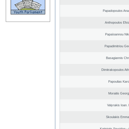
Papadopoulos Ana
Anthopoulos Efst
Papaïoannou Nik
Papadimitriou Ge
Basagiannis Chr
Dimitrakopoulos At
Papoulias Karo
Moraitis Georg
Valyrakis Ioan. 
Skoulakis Emma
Katiniotis Spyridon -