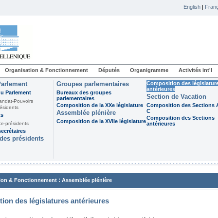
English
|
Franç
Organisation & Fonctionnement
Députés
Organigramme
Activités int'l
Parlement
Groupes parlementaires
Composition des législatur
antérieures
du Parlement
Bureaux des groupes
Section de Vacation
parlementaires
andat-Pouvoirs
Composition de la XXe législature
Composition des Sections A
ésidents
C
Assemblée plénière
ts
Composition des Sections
Composition de la XVIIe législature
ce-présidents
antérieures
ecrétaires
des présidents
:
ion & Fonctionnement
Assemblée plénière
ion des législatures antérieures