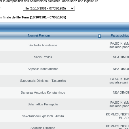
er la composition des Assemblées plénières, choisissez une législature
:
finale de IIIe Term (18/10/1981 - 07/05/1985)
Nom et Prénom
Partis politiq
PA.SO.K. (M
Sechiotis Anastasios
socialise panh
Sarlis Pavlos
NEA DΙMO
Sapsalis Konstantinos
NEA DΙMO
PA.SO.K. (M
Sapountzis Dimitrios - Taxiarchis
socialise panh
Samaras Antonios Konstantinou
NEA DΙMO
PA.SO.K. (M
Salamalikis Panagiotis
socialise panh
KOMMOUNISTI
Sakellariadou Ypsilanti - Aimilia
ELLAD
KOMMOUNISTI
Sachinis Dimitrios