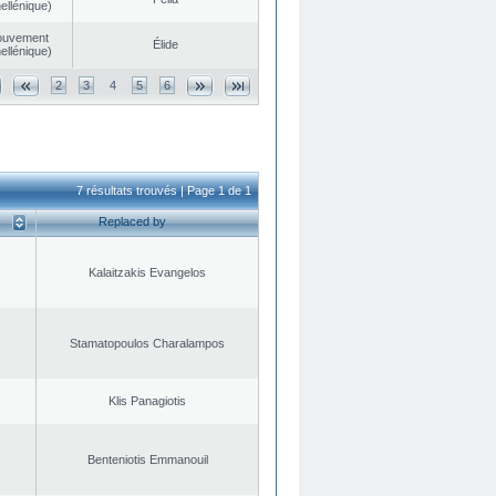
ellénique)
ouvement
Élide
ellénique)
2
3
4
5
6
7 résultats trouvés | Page 1 de 1
Replaced by
Kalaitzakis Evangelos
Stamatopoulos Charalampos
Klis Panagiotis
Benteniotis Emmanouil