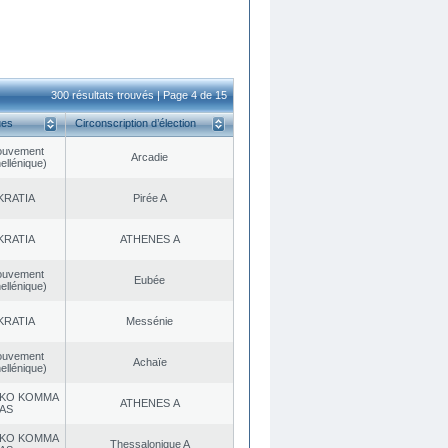
300 résultats trouvés | Page 4 de 15
ues
Circonscription d’élection
ouvement
Arcadie
ellénique)
KRATIA
Pirée A
KRATIA
ATHENES Α
ouvement
Eubée
ellénique)
KRATIA
Messénie
ouvement
Achaïe
ellénique)
KO KOMMA
ATHENES Α
AS
KO KOMMA
Thessalonique A