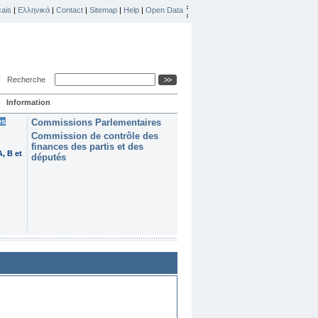
ais
|
Ελληνικά
|
Contact
|
Sitemap
|
Help
|
Open Data
Recherche
Information
es
Commissions Parlementaires
Commission de contrôle des
finances des partis et des
, B et
députés