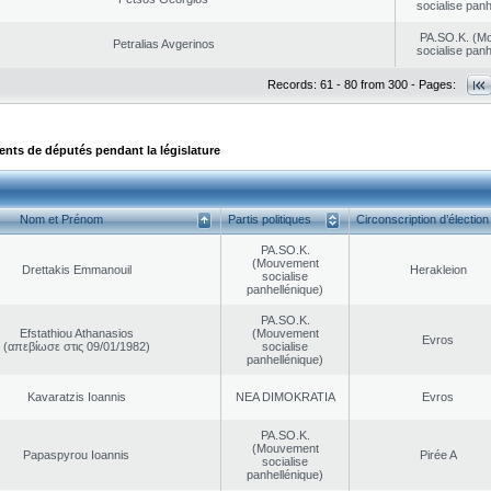
socialise panh
PA.SO.K. (M
Petralias Avgerinos
socialise panh
Records: 61 - 80 from 300 - Pages:
ts de députés pendant la législature
Nom et Prénom
Partis politiques
Circonscription d’élection
PA.SO.K.
(Mouvement
Drettakis Emmanouil
Herakleion
socialise
panhellénique)
PA.SO.K.
Efstathiou Athanasios
(Mouvement
Evros
(απεβίωσε στις 09/01/1982)
socialise
panhellénique)
Kavaratzis Ioannis
NEA DΙMOKRATIA
Evros
PA.SO.K.
(Mouvement
Papaspyrou Ioannis
Pirée A
socialise
panhellénique)