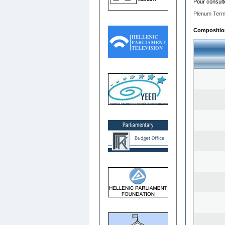
Pour consult
Plenum Term
Composition 