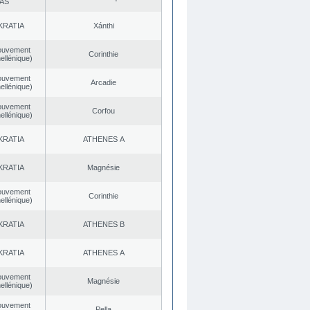
AS
KRATIA
Xánthi
ouvement
Corinthie
ellénique)
ouvement
Arcadie
ellénique)
ouvement
Corfou
ellénique)
KRATIA
ATHENES Α
KRATIA
Magnésie
ouvement
Corinthie
ellénique)
KRATIA
ATHENES Β
KRATIA
ATHENES Α
ouvement
Magnésie
ellénique)
ouvement
Pella