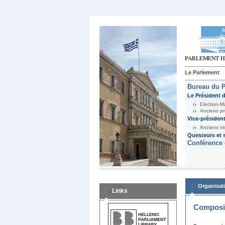
Le Parlement
Bureau du 
Le Président 
Election-M
Anciens pr
Vice-présiden
Anciens vi
Questeurs et s
Conférence 
Organisat
Links
Composit