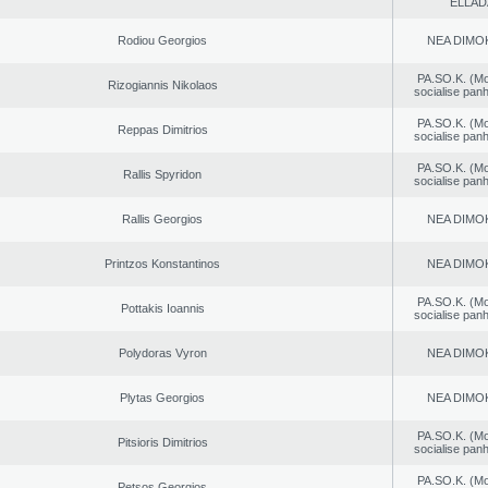
ELLAD
Rodiou Georgios
NEA DΙMO
PA.SO.K. (M
Rizogiannis Nikolaos
socialise panh
PA.SO.K. (M
Reppas Dimitrios
socialise panh
PA.SO.K. (M
Rallis Spyridon
socialise panh
Rallis Georgios
NEA DΙMO
Printzos Konstantinos
NEA DΙMO
PA.SO.K. (M
Pottakis Ioannis
socialise panh
Polydoras Vyron
NEA DΙMO
Plytas Georgios
NEA DΙMO
PA.SO.K. (M
Pitsioris Dimitrios
socialise panh
PA.SO.K. (M
Petsos Georgios