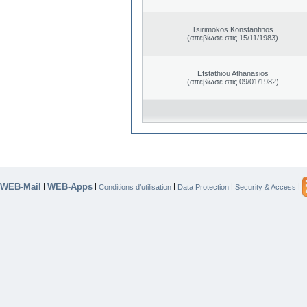
Tsirimokos Konstantinos
(απεβίωσε στις 15/11/1983)
Efstathiou Athanasios
(απεβίωσε στις 09/01/1982)
WEB-Mail
WEB-Apps
|
|
|
|
|
Conditions d’utilisation
Data Protection
Security & Access