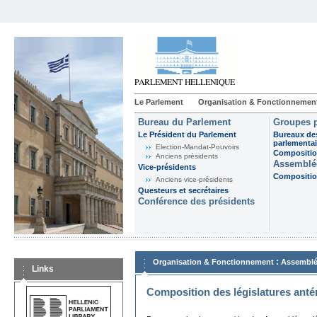
Le Parlement
Organisation & Fonctionnemen
Bureau du Parlement
Groupes p
Le Président du Parlement
Bureaux de
parlementai
Election-Mandat-Pouvoirs
Composition
Anciens présidents
Assemblée
Vice-présidents
Composition
Anciens vice-présidents
Questeurs et secrétaires
Conférence des présidents
:
Organisation & Fonctionnement
Assemblé
Links
Composition des législatures anté