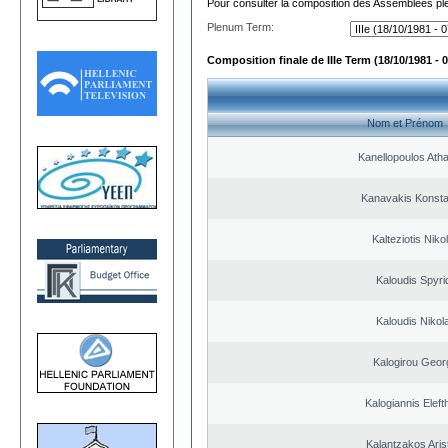
Pour consulter la composition des Assemblées plé
Plenum Term:
Composition finale de IIIe Term (18/10/1981 - 
Nom et Prénom
Kanellopoulos Ath
Kanavakis Konsta
Kalteziotis Niko
Kaloudis Spyri
Kaloudis Nikol
Kalogirou Geor
Kalogiannis Eleft
Kalantzakos Arist