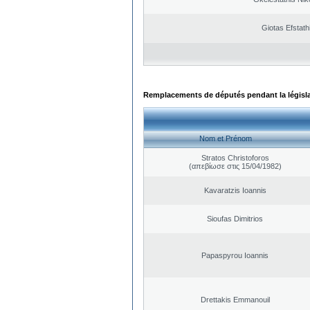
Giotas Efstath
Remplacements de députés pendant la législ
Nom et Prénom
Stratos Christoforos
(απεβίωσε στις 15/04/1982)
Kavaratzis Ioannis
Sioufas Dimitrios
Papaspyrou Ioannis
Drettakis Emmanouil