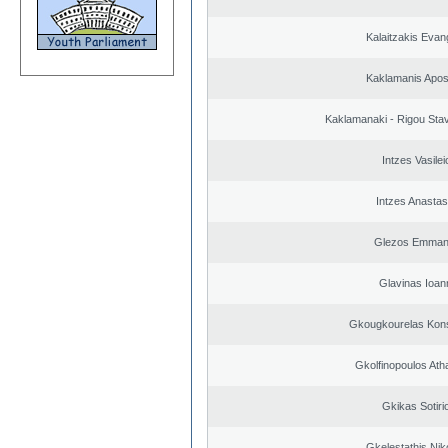
Kalaitzakis Evan
Kaklamanis Apos
Kaklamanaki - Rigou Stav
Intzes Vasilei
Intzes Anastas
Glezos Emmano
Glavinas Ioan
Gkougkourelas Kons
Gkolfinopoulos Ath
Gkikas Sotiri
Gkelestathis Nik