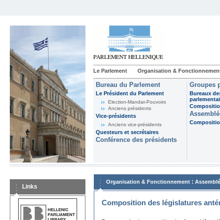
Le Parlement
Organisation & Fonctionnemen
Bureau du Parlement
Groupes p
Le Président du Parlement
Bureaux de
parlementai
Election-Mandat-Pouvoirs
Composition
Anciens présidents
Assemblée
Vice-présidents
Composition
Anciens vice-présidents
Questeurs et secrétaires
Conférence des présidents
:
Organisation & Fonctionnement
Assemblé
Links
Composition des législatures anté