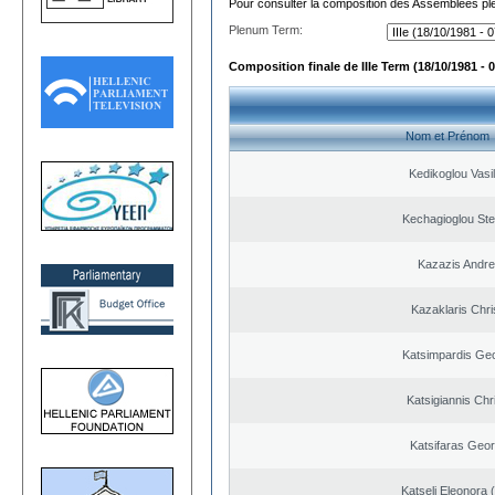
Pour consulter la composition des Assemblées plé
Plenum Term:
Composition finale de IIIe Term (18/10/1981 - 
Nom et Prénom
Kedikoglou Vasi
Kechagioglou St
Kazazis Andr
Kazaklaris Chri
Katsimpardis Ge
Katsigiannis Chr
Katsifaras Geor
Katseli Eleonora 