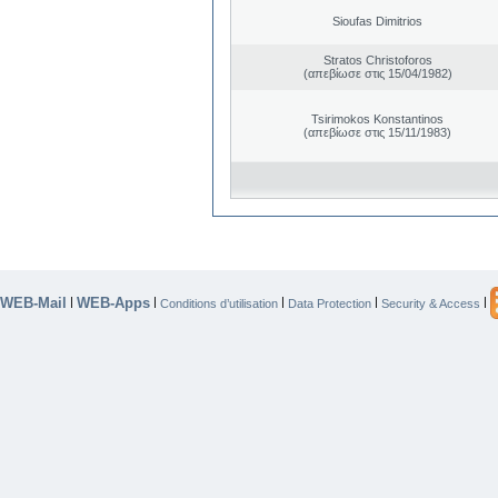
Sioufas Dimitrios
Stratos Christoforos
(απεβίωσε στις 15/04/1982)
Tsirimokos Konstantinos
(απεβίωσε στις 15/11/1983)
WEB-Mail
WEB-Apps
|
|
|
|
|
Conditions d’utilisation
Data Protection
Security & Access