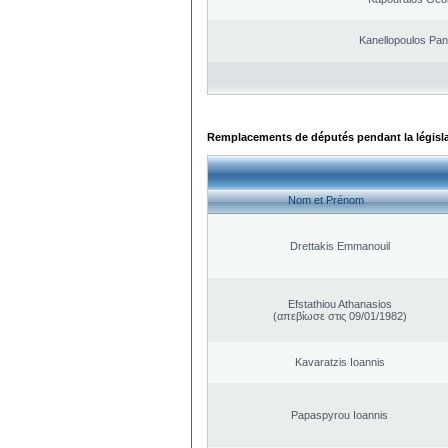
Kanellopoulos Pan
Remplacements de députés pendant la législ
Nom et Prénom
Drettakis Emmanouil
Efstathiou Athanasios
(απεβίωσε στις 09/01/1982)
Kavaratzis Ioannis
Papaspyrou Ioannis