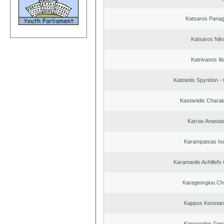
Katsaros Panagi
Katsaros Nik
Katrivanos Ili
Katiniotis Spyridon -
Kastanidis Chara
Karras Anastas
Karampatsas Io
Karamanlis Achillefs
Karageorgiou Chr
Kappos Konstan
Kapouralos Geo