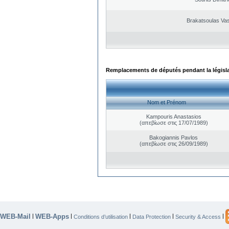
Brakatsoulas Vas
Remplacements de députés pendant la législ
Nom et Prénom
Kampouris Anastasios
(απεβίωσε στις 17/07/1989)
Bakogiannis Pavlos
(απεβίωσε στις 26/09/1989)
WEB-Mail
WEB-Apps
|
|
|
|
|
Conditions d’utilisation
Data Protection
Security & Access