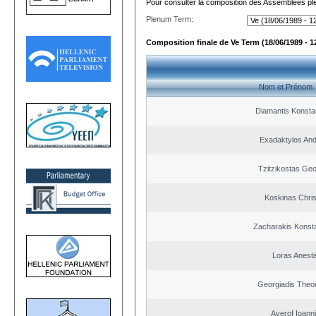
Pour consulter la composition des Assemblées plé
Plenum Term:
Composition finale de Ve Term (18/06/1989 - 1
Nom et Prénom
Diamantis Konsta
Exadaktylos An
Tzitzikostas Geo
Koskinas Chris
Zacharakis Konsta
Loras Anesti
Georgiadis Theo
Averof Ioann