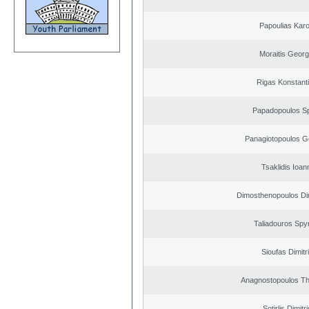
Papoulias Karo
Moraitis Georg
Rigas Konstant
Papadopoulos S
Panagiotopoulos G
Tsaklidis Ioan
Dimosthenopoulos Di
Taliadouros Spy
Sioufas Dimitr
Anagnostopoulos T
Sotirlis Dimitr