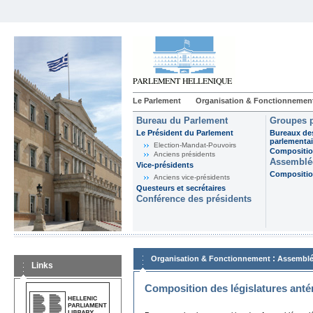
Le Parlement
Organisation & Fonctionnemen
Bureau du Parlement
Groupes p
Le Président du Parlement
Bureaux de
parlementai
Election-Mandat-Pouvoirs
Composition
Anciens présidents
Assemblée
Vice-présidents
Composition
Anciens vice-présidents
Questeurs et secrétaires
Conférence des présidents
:
Organisation & Fonctionnement
Assemblé
Links
Composition des législatures anté