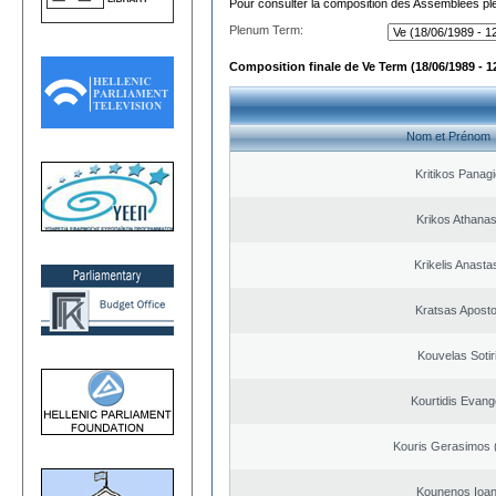
Pour consulter la composition des Assemblées plé
Plenum Term:
Composition finale de Ve Term (18/06/1989 - 1
Nom et Prénom
Kritikos Panagi
Krikos Athanas
Krikelis Anasta
Kratsas Aposto
Kouvelas Sotir
Kourtidis Evang
Kouris Gerasimos 
Kounenos Ioan