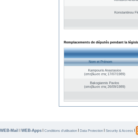
Konstantinou Fl
Remplacements de députés pendant la législ
Nom et Prénom
Kampouris Anastasios
(απεβίωσε στις 17/07/1989)
Bakogiannis Pavlos
(απεβίωσε στις 26/09/1989)
WEB-Mail
WEB-Apps
|
|
|
|
|
Conditions d’utilisation
Data Protection
Security & Access