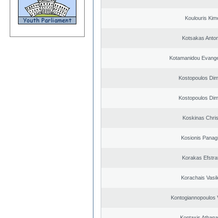
Koulouris Kim
Kotsakas Anto
Kotamanidou Evange
Kostopoulos Dimi
Kostopoulos Dimi
Koskinas Chris
Kosionis Panagi
Korakas Efstra
Korachais Vasil
Kontogiannopoulos V
Kontaxis Athana