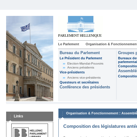
Le Parlement
Organisation & Fonctionnemen
Bureau du Parlement
Groupes p
Le Président du Parlement
Bureaux de
parlementai
Election-Mandat-Pouvoirs
Composition
Anciens présidents
Assemblée
Vice-présidents
Composition
Anciens vice-présidents
Questeurs et secrétaires
Conférence des présidents
:
Organisation & Fonctionnement
Assemblé
Links
Composition des législatures anté