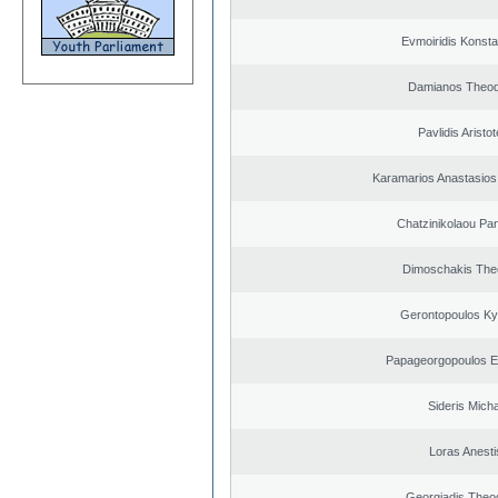
Evmoiridis Konsta
Damianos Theo
Pavlidis Aristot
Karamarios Anastasio
Chatzinikolaou Pan
Dimoschakis The
Gerontopoulos Ky
Papageorgopoulos El
Sideris Micha
Loras Anesti
Georgiadis Theo