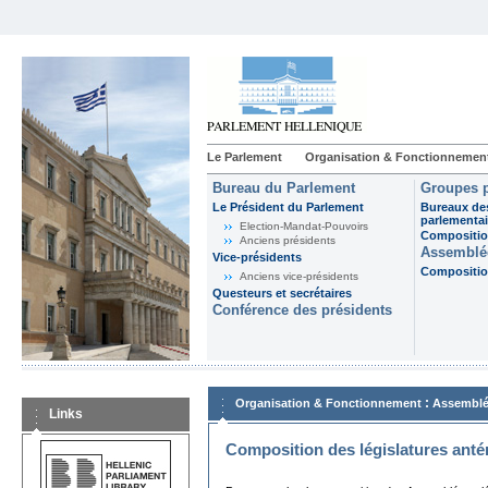
Le Parlement
Organisation & Fonctionnemen
Bureau du Parlement
Groupes p
Le Président du Parlement
Bureaux de
parlementai
Election-Mandat-Pouvoirs
Composition
Anciens présidents
Assemblée
Vice-présidents
Composition
Anciens vice-présidents
Questeurs et secrétaires
Conférence des présidents
:
Organisation & Fonctionnement
Assemblé
Links
Composition des législatures anté