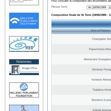
Pour consulter la composition des Assemblées plé
Plenum Term:
Composition finale de Ve Term (18/06/1989 - 1
Nom et Prénom
Chatzigakis Soti
Papachristos Atha
Meimarakis Evangelos 
Adraktas Panagi
Kontaxis Athana
Tsiplakos Ariste
Basiakos Evang
Krikelis Anasta