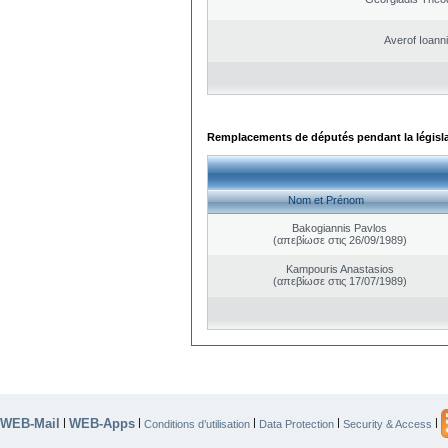
Averof Ioann
Remplacements de députés pendant la législ
Nom et Prénom
Bakogiannis Pavlos
(απεβίωσε στις 26/09/1989)
Kampouris Anastasios
(απεβίωσε στις 17/07/1989)
WEB-Mail
WEB-Apps
|
|
|
|
|
Conditions d’utilisation
Data Protection
Security & Access