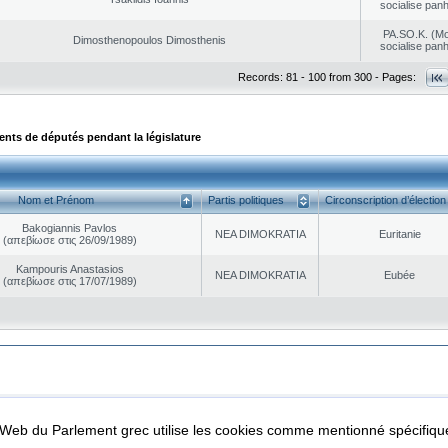
socialise panh
PA.SO.K. (M
Dimosthenopoulos Dimosthenis
socialise panh
Records: 81 - 100 from 300 - Pages:
ts de députés pendant la législature
Nom et Prénom
Partis politiques
Circonscription d’élection
Bakogiannis Pavlos
NEA DΙMOKRATIA
Euritanie
(απεβίωσε στις 26/09/1989)
Kampouris Anastasios
NEA DΙMOKRATIA
Eubée
(απεβίωσε στις 17/07/1989)
|
|
ta Protection
Security & Access
l Web du Parlement grec utilise les cookies comme mentionné spécifi