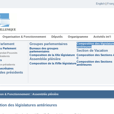
English
|
Franç
Organisation & Fonctionnement
Députés
Organigramme
Activités int'l
Parlement
Groupes parlementaires
Composition des législatur
antérieures
du Parlement
Bureaux des groupes
Section de Vacation
parlementaires
andat-Pouvoirs
Composition de la XXe législature
Composition des Sections A
ésidents
C
Assemblée plénière
ts
Composition des Sections
Composition de la XVIIe législature
ce-présidents
antérieures
ecrétaires
des présidents
:
ion & Fonctionnement
Assemblée plénière
ion des législatures antérieures