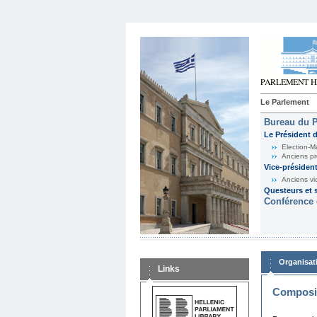
Le Parlement
Bureau du 
Le Président 
Election-M
Anciens pr
Vice-présiden
Anciens vi
Questeurs et s
Conférence 
Organisat
Links
Composit