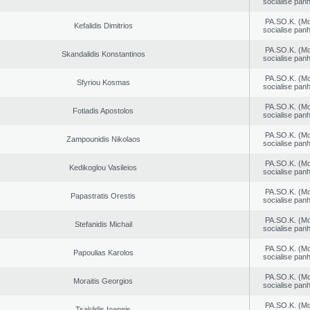
socialise panh
PA.SO.K. (M
Kefalidis Dimitrios
socialise panh
PA.SO.K. (M
Skandalidis Konstantinos
socialise panh
PA.SO.K. (M
Sfyriou Kosmas
socialise panh
PA.SO.K. (M
Fotiadis Apostolos
socialise panh
PA.SO.K. (M
Zampounidis Nikolaos
socialise panh
PA.SO.K. (M
Kedikoglou Vasileios
socialise panh
PA.SO.K. (M
Papastratis Orestis
socialise panh
PA.SO.K. (M
Stefanidis Michail
socialise panh
PA.SO.K. (M
Papoulias Karolos
socialise panh
PA.SO.K. (M
Moraitis Georgios
socialise panh
PA.SO.K. (M
Tsaklidis Ioannis