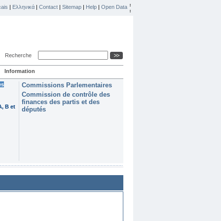
ais
|
Ελληνικά
|
Contact
|
Sitemap
|
Help
|
Open Data
Recherche
Information
es
Commissions Parlementaires
Commission de contrôle des
finances des partis et des
, B et
députés