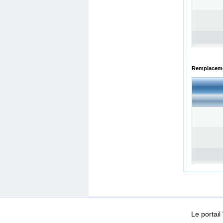
Remplacemen
WEB-Mail
WEB-Apps
|
|
|
Conditions d’utilisation
Da
Le portai