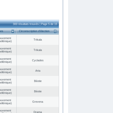
300 résultats trouvés | Page 5 de 15
ues
Circonscription d’élection
ouvement
Trikala
ellénique)
ouvement
Trikala
ellénique)
ouvement
Cyclades
ellénique)
ouvement
Arta
ellénique)
ouvement
Béotie
ellénique)
ouvement
Béotie
ellénique)
ouvement
Grevena
ellénique)
ouvement
Drama