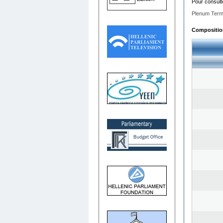
Pour consult
Plenum Term
Composition