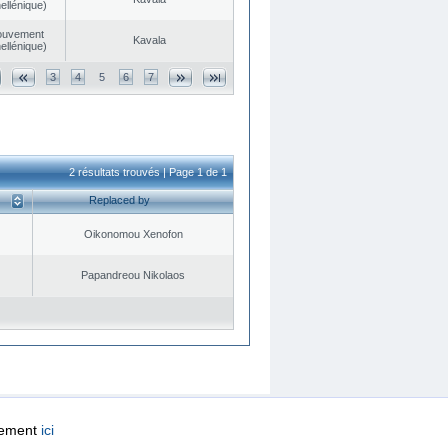
ellénique)
ouvement
Kavala
ellénique)
3
4
5
6
7
2 résultats trouvés | Page 1 de 1
Replaced by
Oikonomou Xenofon
Papandreou Nikolaos
quement
ici