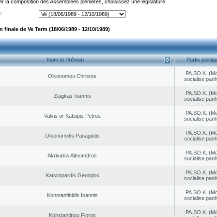
er la composition des Assemblées plénières, choisissez une législature
:
 finale de Ve Term (18/06/1989 - 12/10/1989)
Nom et Prénom
Partis politiq
PA.SO.K. (M
Oikonomou Christos
socialise panh
PA.SO.K. (M
Ziagkas Ioannis
socialise panh
PA.SO.K. (M
Valvis or Katsipis Petros
socialise panh
PA.SO.K. (M
Oikonomidis Panagiotis
socialise panh
PA.SO.K. (M
Akrivakis Alexandros
socialise panh
PA.SO.K. (M
Katsimpardis Georgios
socialise panh
PA.SO.K. (M
Konstantinidis Ioannis
socialise panh
PA.SO.K. (M
Konstantinou Floros