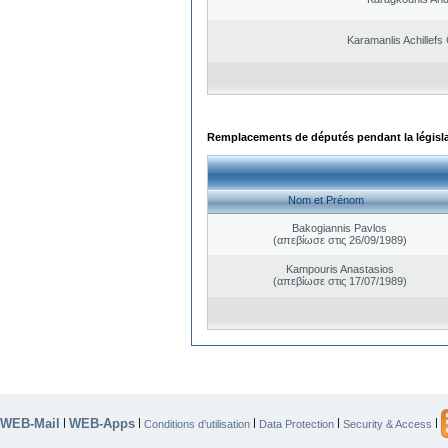
Karamanlis Achillefs
Remplacements de députés pendant la législ
Nom et Prénom
Bakogiannis Pavlos
(απεβίωσε στις 26/09/1989)
Kampouris Anastasios
(απεβίωσε στις 17/07/1989)
WEB-Mail
WEB-Apps
|
|
|
|
|
Conditions d’utilisation
Data Protection
Security & Access