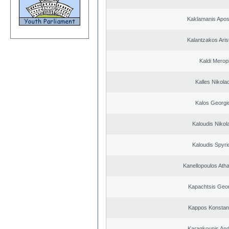
Kaklamanis Apos
Kalantzakos Arist
Kaldi Merop
Kalles Nikola
Kalos Georgi
Kaloudis Nikol
Kaloudis Spyri
Kanellopoulos Ath
Kapachtsis Geo
Kappos Konstan
Karagkounis An