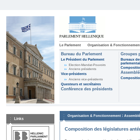
Le Parlement
Organisation & Fonctionnemen
Bureau du Parlement
Groupes p
Le Président du Parlement
Bureaux de
parlementai
Election-Mandat-Pouvoirs
Composition
Anciens présidents
Assemblée
Vice-présidents
Composition
Anciens vice-présidents
Questeurs et secrétaires
Conférence des présidents
:
Organisation & Fonctionnement
Assemblé
Links
Composition des législatures anté