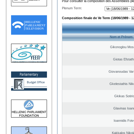
Pour consulter la composition des Assemblées plé
Plenum Term:
Composition finale de Ve Term (18/06/1989 - 1
Nom et Prénom
Gikonoglou Mos
Giotas Efstath
Giovanoudas Var
Gkelestathis Nik
Gkikas Sotiri
Glavinas Ioan
Ioannidis Foi
Kakkalos Niko