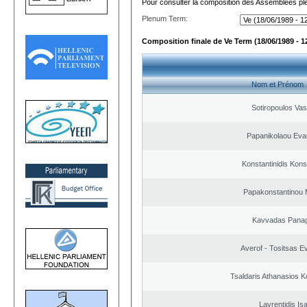
Pour consulter la composition des Assemblées plé
Plenum Term:
Composition finale de Ve Term (18/06/1989 - 1
Nom et Prénom
Sotiropoulos Vasi
Papanikolaou Eva
Konstantinidis Kons
Papakonstantinou M
Kavvadas Panag
Averof - Tositsas E
Tsaldaris Athanasios K
Lavrentidis Is