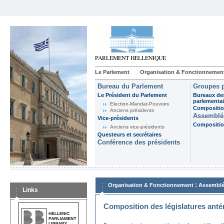
Le Parlement
Organisation & Fonctionnemen
Bureau du Parlement
Groupes p
Le Président du Parlement
Bureaux de
parlementai
Election-Mandat-Pouvoirs
Composition
Anciens présidents
Assemblée
Vice-présidents
Composition
Anciens vice-présidents
Questeurs et secrétaires
Conférence des présidents
:
Organisation & Fonctionnement
Assemblé
Links
Composition des législatures anté