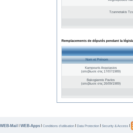
Tzannetakis Tz
Remplacements de députés pendant la législ
Nom et Prénom
Kampouris Anastasios
(απεβίωσε στις 17/07/1989)
Bakogiannis Pavlos
(απεβίωσε στις 26/09/1989)
WEB-Mail
WEB-Apps
|
|
|
|
|
Conditions d’utilisation
Data Protection
Security & Access