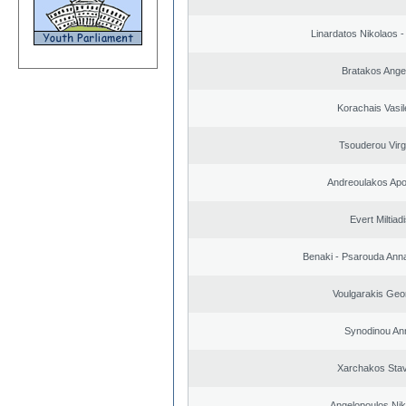
Linardatos Nikolaos 
Bratakos Ange
Korachais Vasil
Tsouderou Virg
Andreoulakos Apo
Evert Miltiad
Benaki - Psarouda Ann
Voulgarakis Geo
Synodinou An
Xarchakos Sta
Angelopoulos Nik