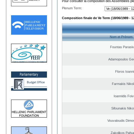
Pour consulter la composition des Assemblées plé
Plenum Term:
Composition finale de Ve Term (18/06/1989 - 1
Nom et Prénom
Fountas Parask
Adamopoulos Geo
Floros Ioann
Farmakis Niko
Ioannidis Foi
Sifounakis Niko
Vouvaloudis Dimos
Zakolikos Pafsa