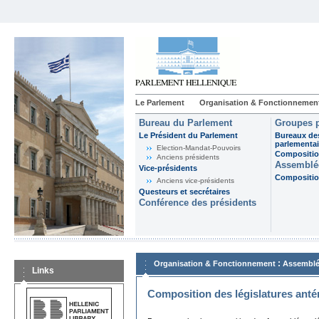
Le Parlement
Organisation & Fonctionnemen
Bureau du Parlement
Groupes p
Le Président du Parlement
Bureaux de
parlementai
Election-Mandat-Pouvoirs
Composition
Anciens présidents
Assemblée
Vice-présidents
Composition
Anciens vice-présidents
Questeurs et secrétaires
Conférence des présidents
:
Organisation & Fonctionnement
Assemblé
Links
Composition des législatures anté