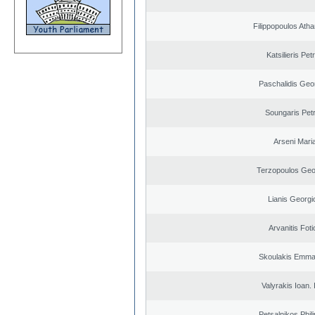
Filippopoulos Ath
Katsilieris Pet
Paschalidis Geo
Soungaris Pet
Arseni Mari
Terzopoulos Geo
Lianis Georgi
Arvanitis Foti
Skoulakis Emma
Valyrakis Ioan. 
Petsalnikos Phil