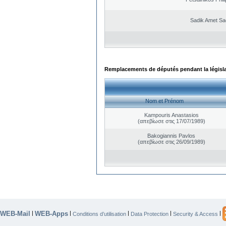
Sadik Amet Sa
Remplacements de députés pendant la législ
Nom et Prénom
Kampouris Anastasios
(απεβίωσε στις 17/07/1989)
Bakogiannis Pavlos
(απεβίωσε στις 26/09/1989)
WEB-Mail
WEB-Apps
|
|
|
|
|
Conditions d’utilisation
Data Protection
Security & Access