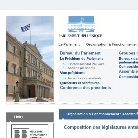
Le Parlement
Organisation & Fonctionnemen
Bureau du Parlement
Groupes p
Le Président du Parlement
Bureaux de
parlementai
Election-Mandat-Pouvoirs
Composition
Anciens présidents
Assemblée
Vice-présidents
Composition
Anciens vice-présidents
Questeurs et secrétaires
Conférence des présidents
:
Organisation & Fonctionnement
Assemblé
Links
Composition des législatures anté