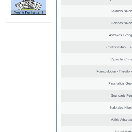
Kaloudis Nikol
Galanos Nikol
Astrakos Evang
Chatzidimitriou T
Vyzovitis Chri
Fountoukidou - Theodori
Paschalidis Geo
Soungaris Pet
Kakkalos Niko
Velikis Athanas
Arseni Mari