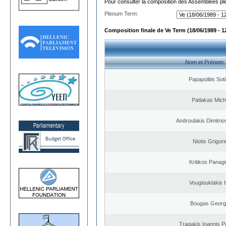
Pour consulter la composition des Assemblées plé
Plenum Term:
Composition finale de Ve Term (18/06/1989 - 1
Nom et Prénom
Papapolitis Soti
Patlakas Mich
Androulakis Dimitrio
Niotis Grigori
Kritikos Panagi
Vougiouklakis I
Bougas Georg
Tragakis Ioannis P