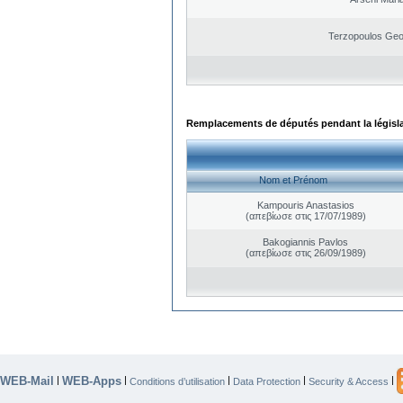
Terzopoulos Geo
Remplacements de députés pendant la législ
Nom et Prénom
Kampouris Anastasios
(απεβίωσε στις 17/07/1989)
Bakogiannis Pavlos
(απεβίωσε στις 26/09/1989)
WEB-Mail
WEB-Apps
|
|
|
|
|
Conditions d’utilisation
Data Protection
Security & Access